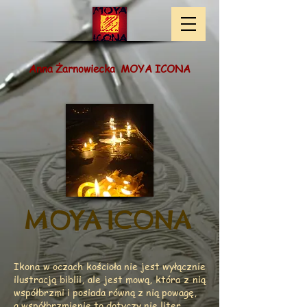
​ Anna Żarnowiecka​ MOYA ICONA
MOYA
ICONA ​
Ikona w oczach kościoła nie jest wyłącznie
ilustracją biblii, ale jest mową, która z nią
współbrzmi i posiada równą
z nią powagę,
a współbrzmienie to dotyczy nie liter