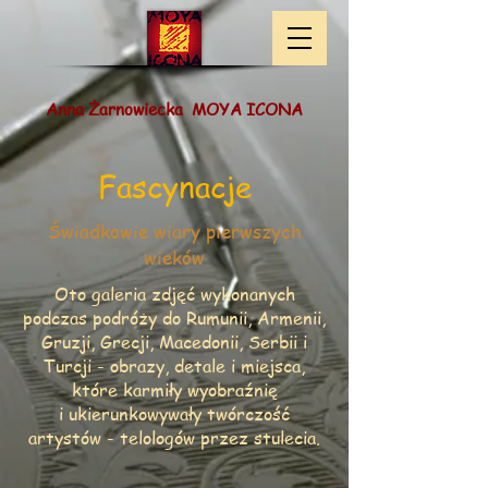
​ Anna Żarnowiecka​ MOYA ICONA
Fascynacje
Świadkowie wiary pierwszych
wieków
Oto galeria zdjęć wykonanych
podczas podróży do Rumunii, Armenii,
Gruzji, Grecji, Macedonii, Serbii i
Turcji - obrazy, detale i miejsca,
które karmiły wyobraźnię
i ukierunkowywały twórczość
artystów - telologów przez stulecia.