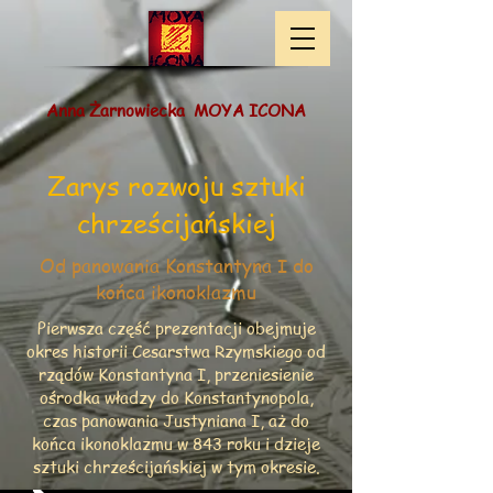
​ Anna Żarnowiecka​ MOYA ICONA
Zarys rozwoju sztuki
chrześcijańskiej
Od panowania Konstantyna I do
końca ikonoklazmu
Pierwsza część prezentacji obejmuje
okres historii Cesarstwa Rzymskiego od
rządów Konstantyna I, przeniesienie
ośrodka władzy do Konstantynopola,
czas panowania Justyniana I, aż do
końca ikonoklazmu w 843 roku i dzieje
sztuki chrześcijańskiej w tym okresie.